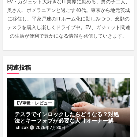
EV・ガジェット大好きなIT業界に勤める、男の子二人、
ン
奥さん、ポメラニアンと過ごす40代。東京から地元茨城
に移住し、平家戸建のITホーム化に勤しみつつ、念願の
テスラを購入し楽しくドライブ中。EV、ガジェット関連
の生活が便利で豊かになる情報を発信していきます。
関連投稿
EV車種・レビュー
テスラでインロックしたらどうなる？対処
法とキーフォブが必要な人【オーナー解
説】
Ishizaki
2026年7月30日