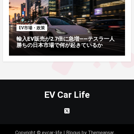
EV市場・政策
輸入EV販売が2.7倍に急増——テスラ一人
勝ちの日本市場で何が起きているか
EV Car Life
Copyright © evcar-life
|
Blogus
by
Themeansar
。