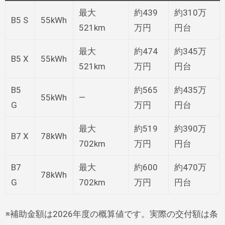
最大
約439
約310万
B5 S
55kWh
521km
万円
円台
最大
約474
約345万
B5 X
55kWh
521km
万円
円台
B5
約565
約435万
55kWh
—
G
万円
円台
最大
約519
約390万
B7 X
78kWh
702km
万円
円台
B7
最大
約600
約470万
78kWh
G
702km
万円
円台
※補助金額は2026年度の概算値です。実際の交付額は条