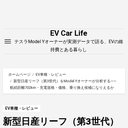
内
容
を
ス
EV Car Life
キ
テスラModel Yオーナーが実測データで語る、EVの維
ッ
持費とある暮らし
プ
ホームページ
EV車種・レビュー
新型日産リーフ（第3世代）をModel Yオーナーが分析する——
航続距離702km・充電規格・価格、乗り換え候補になりえるか
EV車種・レビュー
新型日産リーフ（第3世代）