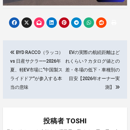
投
BYD RACCO（ラッコ）
EVの実際の航続距離はど
稿
vs 日産サクラ——2026年
れくらい？カタログ値との
ナ
夏、軽EV市場に“中国製ス
差・冬場の低下・車種別の
ライドドア”が参入する本
目安【2026年オーナー実
ビ
当の意味
測】
ゲ
ー
シ
投稿者
TOSHI
ョ