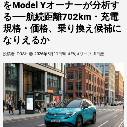
をModel Yオーナーが分析す
る——航続距離702km・充電
規格・価格、乗り換え候補に
なりえるか
投稿者
TOSHI
2026年5月11日
#EV
,
#リーフ
,
#日産