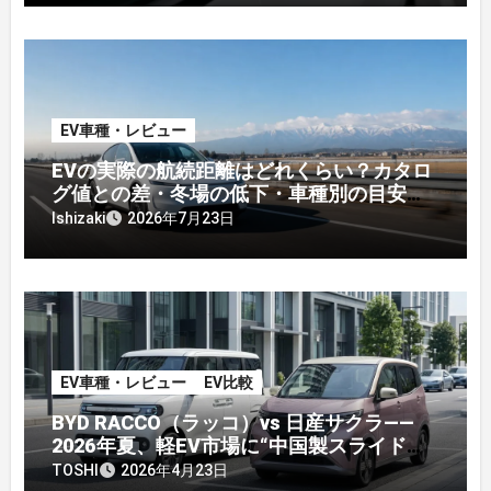
EV車種・レビュー
EVの実際の航続距離はどれくらい？カタロ
グ値との差・冬場の低下・車種別の目安
【2026年オーナー実測】
Ishizaki
2026年7月23日
EV車種・レビュー
EV比較
BYD RACCO（ラッコ）vs 日産サクラ——
2026年夏、軽EV市場に“中国製スライドド
ア”が参入する本当の意味
TOSHI
2026年4月23日