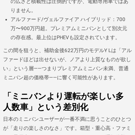
の広さと積載性は圧倒的ですが、電動専用車ではあ
りません。
アルファード/ヴェルファイア ハイブリッド：700
万〜900万円超。プレミアムミニバンとして別次元
の存在感。最上位はPHEVも設定されています。
この間を狙うと、補助金後622万円のモデルY Lは「アル
ファードほどは出せないが、ノアより上質なものが欲し
い」という層——つまりプレミアムミニバン未満、普通
ミニバン超の価格帯——に響く可能性があります。
「ミニバンより運転が楽しい多
人数車」という差別化
日本のミニバンユーザーが一番不満に思うことのひとつ
が「走りの楽しさのなさ」です。箱型・重心高・ファミ