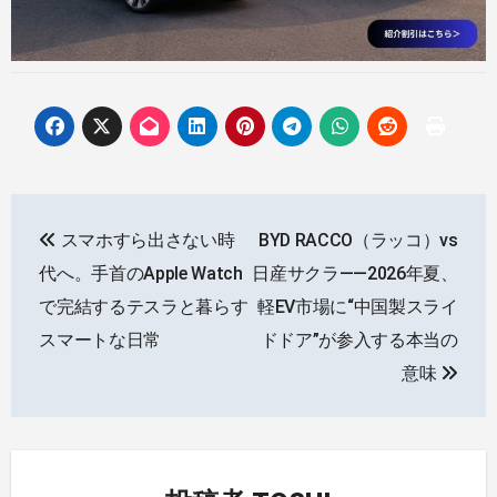
投
スマホすら出さない時
BYD RACCO（ラッコ）vs
稿
代へ。手首のApple Watch
日産サクラ——2026年夏、
ナ
で完結するテスラと暮らす
軽EV市場に“中国製スライ
スマートな日常
ドドア”が参入する本当の
ビ
意味
ゲ
ー
シ