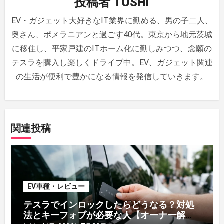
投稿者
TOSHI
ョ
EV・ガジェット大好きなIT業界に勤める、男の子二人、
ン
奥さん、ポメラニアンと過ごす40代。東京から地元茨城
に移住し、平家戸建のITホーム化に勤しみつつ、念願の
テスラを購入し楽しくドライブ中。EV、ガジェット関連
の生活が便利で豊かになる情報を発信していきます。
関連投稿
EV車種・レビュー
テスラでインロックしたらどうなる？対処
法とキーフォブが必要な人【オーナー解