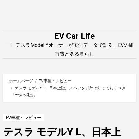
内
容
を
ス
EV Car Life
キ
テスラModel Yオーナーが実測データで語る、EVの維
ッ
持費とある暮らし
プ
ホームページ
EV車種・レビュー
テスラ モデルY L、日本上陸。スペック以外で知っておくべき
「2つの視点」
EV車種・レビュー
テスラ モデルY L、日本上