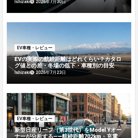
説】
Ishizaki
2026年7月30日
EV車種・レビュー
EVの実際の航続距離はどれくらい？カタロ
グ値との差・冬場の低下・車種別の目安
【2026年オーナー実測】
Ishizaki
2026年7月23日
EV車種・レビュー
新型日産リーフ（第3世代）をModel Yオー
ナーが分析する——航続距離702km・充電規