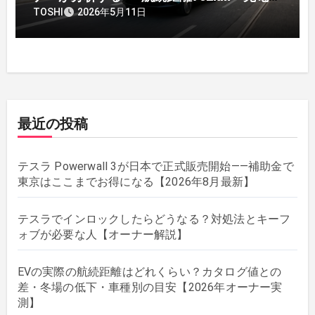
格・価格、乗り換え候補になりえるか
TOSHI
2026年5月11日
最近の投稿
テスラ Powerwall 3が日本で正式販売開始——補助金で
東京はここまでお得になる【2026年8月最新】
テスラでインロックしたらどうなる？対処法とキーフ
ォブが必要な人【オーナー解説】
EVの実際の航続距離はどれくらい？カタログ値との
差・冬場の低下・車種別の目安【2026年オーナー実
測】