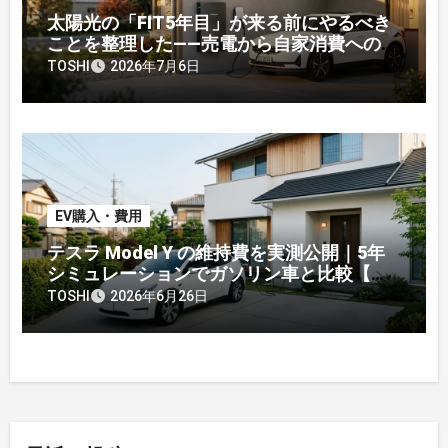
太陽光の「FIT5年目」が来る前にやるべき
ことを整理した——売電から自家消費への戦
略転換
TOSHI
2026年7月6日
EV購入・費用
テスラ Model Y の維持費を実測公開｜5年
シミュレーションでガソリン車と比較【オ
ーナー】
TOSHI
2026年6月26日