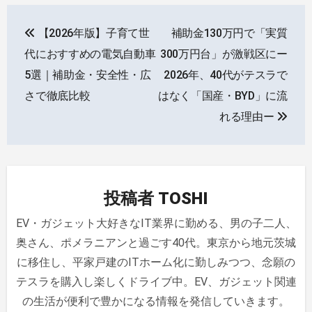
投
【2026年版】子育て世
補助金130万円で「実質
稿
代におすすめの電気自動車
300万円台」が激戦区にー
ナ
5選｜補助金・安全性・広
2026年、40代がテスラで
さで徹底比較
はなく「国産・BYD」に流
ビ
れる理由ー
ゲ
ー
シ
投稿者
TOSHI
ョ
EV・ガジェット大好きなIT業界に勤める、男の子二人、
ン
奥さん、ポメラニアンと過ごす40代。東京から地元茨城
に移住し、平家戸建のITホーム化に勤しみつつ、念願の
テスラを購入し楽しくドライブ中。EV、ガジェット関連
の生活が便利で豊かになる情報を発信していきます。