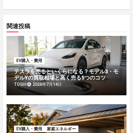
関連投稿
EV購入・費用
テスラを売るといくらになる？モデル3・モ
デルYの買取相場と高く売る5つのコツ
【2026年】
TOSHI
2026年7月14日
EV購入・費用
家庭エネルギー