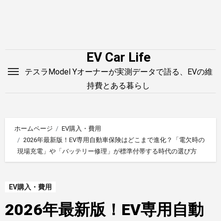
内
容
を
ス
EV Car Life
キ
テスラModel Yオーナーが実測データで語る、EVの維
ッ
持費とある暮らし
プ
ホームページ
EV購入・費用
2026年最新版！EV専用自動車保険はどこまで進化？「電欠時の
現場充電」や「バッテリー修理」が標準付帯する時代の選び方
EV購入・費用
2026年最新版！EV専用自動