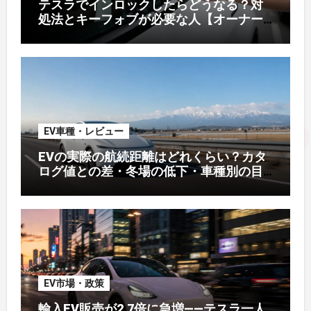
テスラでインロックしたらどうなる？対
処法とキーフォブが必要な人【オーナー
解説】
EV車種・レビュー
EVの実際の航続距離はどれくらい？カタ
ログ値との差・冬場の低下・車種別の目
安【2026年オーナー実測】
EV市場・政策
輸入EV販売が2.7倍に急増——テスラ一人