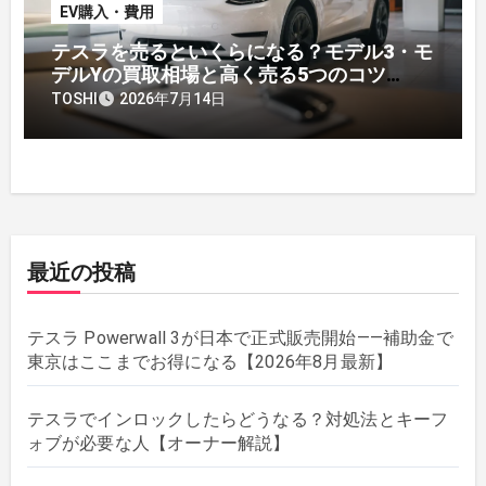
EV購入・費用
テスラを売るといくらになる？モデル3・モ
デルYの買取相場と高く売る5つのコツ
【2026年】
TOSHI
2026年7月14日
最近の投稿
テスラ Powerwall 3が日本で正式販売開始——補助金で
東京はここまでお得になる【2026年8月最新】
テスラでインロックしたらどうなる？対処法とキーフ
ォブが必要な人【オーナー解説】