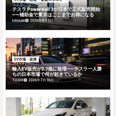
テスラ Powerwall 3が日本で正式販売開始
——補助金で東京はここまでお得になる
【2026年8月最新】
Ishizaki
2026年8月5日
EV市場・政策
輸入EV販売が2.7倍に急増——テスラ一人勝
ちの日本市場で何が起きているか
TOSHI
2026年7月16日