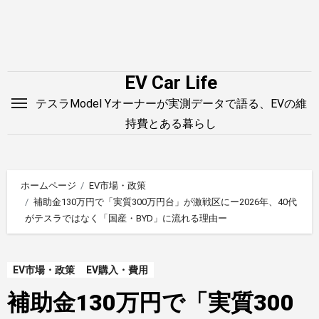
内
容
を
ス
EV Car Life
キ
テスラModel Yオーナーが実測データで語る、EVの維
ッ
持費とある暮らし
プ
ホームページ
EV市場・政策
補助金130万円で「実質300万円台」が激戦区にー2026年、40代
がテスラではなく「国産・BYD」に流れる理由ー
EV市場・政策
EV購入・費用
補助金130万円で「実質300