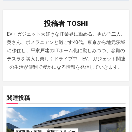
シ
ョ
投稿者
TOSHI
ン
EV・ガジェット大好きなIT業界に勤める、男の子二人、
奥さん、ポメラニアンと過ごす40代。東京から地元茨城
に移住し、平家戸建のITホーム化に勤しみつつ、念願の
テスラを購入し楽しくドライブ中。EV、ガジェット関連
の生活が便利で豊かになる情報を発信していきます。
関連投稿
EV市場・政策
家庭エネルギー