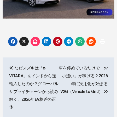
投
なぜスズキは「e-
車を停めているだけで「お
稿
VITARA」をインドから逆
小遣い」が稼げる？2026
ナ
輸入したのか？グローバル
年に実用化が始まる
サプライチェーンから読み
V2G（Vehicle to Grid）
ビ
解く、2026年EV格差の正
ゲ
体
ー