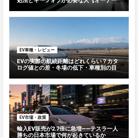
処法とキーフォブが必要な人【オーナー
解説】
EV車種・レビュー
EVの実際の航続距離はどれくらい？カタ
ログ値との差・冬場の低下・車種別の目
安【2026年オーナー実測】
EV市場・政策
輸入EV販売が2.7倍に急増——テスラ一人
勝ちの日本市場で何が起きているか