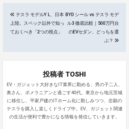
投
テスラ モデルY L、日本
BYD シール vs テスラ モデ
稿
上陸。スペック以外で知っ
ル3 徹底比較｜500万円台
ナ
ておくべき「2つの視点」
のEVセダン、どっちを選
ぶ？
ビ
ゲ
ー
投稿者
TOSHI
シ
EV・ガジェット大好きなIT業界に勤める、男の子二人、
ョ
奥さん、ポメラニアンと過ごす40代。東京から地元茨城
ン
に移住し、平家戸建のITホーム化に勤しみつつ、念願の
テスラを購入し楽しくドライブ中。EV、ガジェット関連
の生活が便利で豊かになる情報を発信していきます。