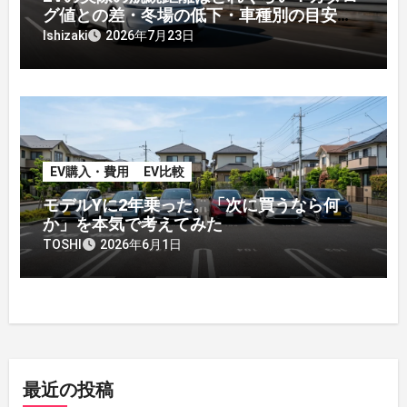
グ値との差・冬場の低下・車種別の目安
【2026年オーナー実測】
Ishizaki
2026年7月23日
EV購入・費用
EV比較
モデルYに2年乗った。「次に買うなら何
か」を本気で考えてみた
TOSHI
2026年6月1日
最近の投稿