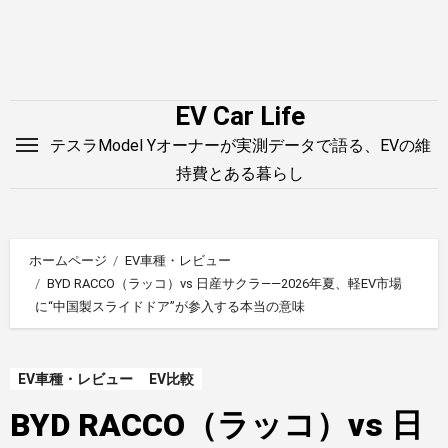
内
容
を
ス
EV Car Life
キ
テスラModel Yオーナーが実測データで語る、EVの維
ッ
持費とある暮らし
プ
ホームページ
EV車種・レビュー
BYD RACCO（ラッコ）vs 日産サクラ——2026年夏、軽EV市場
に“中国製スライドドア”が参入する本当の意味
EV車種・レビュー
EV比較
BYD RACCO（ラッコ）vs 日