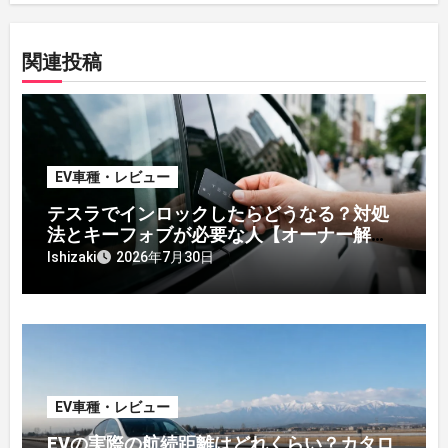
関連投稿
EV車種・レビュー
テスラでインロックしたらどうなる？対処
法とキーフォブが必要な人【オーナー解
説】
Ishizaki
2026年7月30日
EV車種・レビュー
EVの実際の航続距離はどれくらい？カタロ