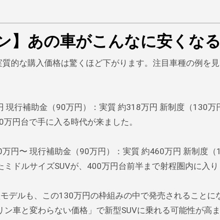
ン】あの車がこんなに安くな
実質的な購入価格は驚くほど下がります。注目車種の例を
 現行補助金（90万円）：実質 約318万円 新制度（130
200万円台で手に入る時代が来ました。
50万円〜 現行補助金（90万円）：実質 約460万円 新制度（1
ったミドルサイズSUVが、400万円台前半まで射程圏内に入
 新型モデルも、この130万円の枠組みの中で発売されることに
リン車と変わらない価格」で新型SUVに乗れる可能性が高