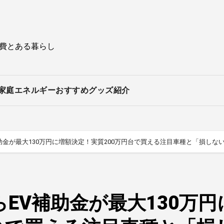
持費とある暮らし
家庭エネルギー
おすすめグッズ紹介
V補助金が最大130万円に増額決定！実質200万円台で買える注目車種と「損しな
らEV補助金が最大130万円