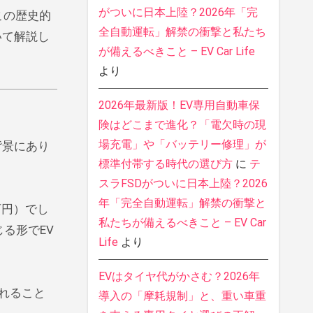
がついに日本上陸？2026年「完
この歴史的
全自動運転」解禁の衝撃と私たち
いて解説し
が備えるべきこと – EV Car Life
より
2026年最新版！EV専用自動車保
険はどこまで進化？「電欠時の現
場充電」や「バッテリー修理」が
背景にあり
標準付帯する時代の選び方
に
テ
スラFSDがついに日本上陸？2026
年「完全自動運転」解禁の衝撃と
万円）でし
私たちが備えるべきこと – EV Car
る形でEV
Life
より
EVはタイヤ代がかさむ？2026年
されること
導入の「摩耗規制」と、重い車重