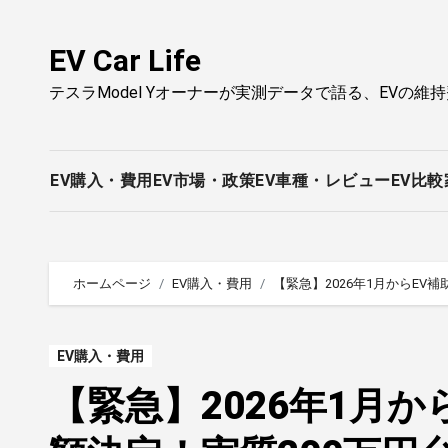
内
容
EV Car Life
を
テスラModel Yオーナーが実測データで語る、EVの維
ス
キ
ッ
プ
EV購入・費用
EV市場・政策
EV車種・レビュー
EV比較
ホームページ
EV購入・費用
【緊急】2026年1月からE
EV購入・費用
【緊急】2026年1月か