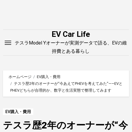
内
容
を
ス
EV Car Life
キ
テスラModel Yオーナーが実測データで語る、EVの維
ッ
持費とある暮らし
プ
ホームページ
EV購入・費用
テスラ歴2年のオーナーが“今あえてPHEVを考えてみた”——EVと
PHEVどちらが合理的か、数字と生活実態で整理してみます
EV購入・費用
テスラ歴2年のオーナーが“今