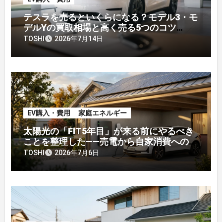
テスラを売るといくらになる？モデル3・モ
デルYの買取相場と高く売る5つのコツ
【2026年】
TOSHI
2026年7月14日
EV購入・費用
家庭エネルギー
太陽光の「FIT5年目」が来る前にやるべき
ことを整理した——売電から自家消費への戦
略転換
TOSHI
2026年7月6日