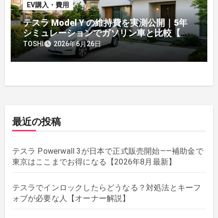
EV購入・費用
テスラ Model Y の維持費を実測公開｜5年
シミュレーションでガソリン車と比較【オ
ーナー】
TOSHI
2026年6月26日
最近の投稿
テスラ Powerwall 3が日本で正式販売開始——補助金で
東京はここまでお得になる【2026年8月最新】
テスラでインロックしたらどうなる？対処法とキーフ
ォブが必要な人【オーナー解説】