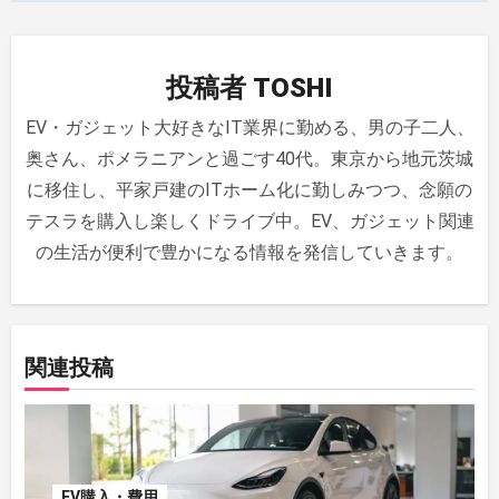
ビ
ゲ
投稿者
TOSHI
ー
EV・ガジェット大好きなIT業界に勤める、男の子二人、
シ
奥さん、ポメラニアンと過ごす40代。東京から地元茨城
ョ
に移住し、平家戸建のITホーム化に勤しみつつ、念願の
ン
テスラを購入し楽しくドライブ中。EV、ガジェット関連
の生活が便利で豊かになる情報を発信していきます。
関連投稿
EV購入・費用