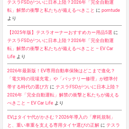
テスラFSDがついに日本上陸？2026年「完全自動運
転」解禁の衝撃と私たちが備えるべきこと
に
porntude
より
【2025年版】テスラオーナーおすすめカー用品5選
に
テスラFSDがついに日本上陸？2026年「完全自動運
転」解禁の衝撃と私たちが備えるべきこと – EV Car
Life
より
2026年最新版！EV専用自動車保険はどこまで進化？
「電欠時の現場充電」や「バッテリー修理」が標準付
帯する時代の選び方
に
テスラFSDがついに日本上陸？
2026年「完全自動運転」解禁の衝撃と私たちが備える
べきこと – EV Car Life
より
EVはタイヤ代がかさむ？2026年導入の「摩耗規制」
と、重い車重を支える専用タイヤ選びの正解
に
テスラ