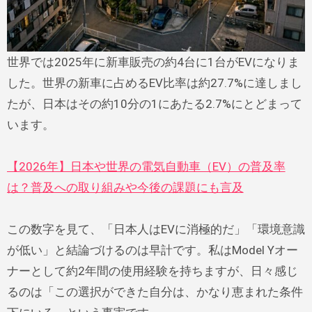
世界では2025年に新車販売の約4台に1台がEVになりま
した。世界の新車に占めるEV比率は約27.7%に達しまし
たが、日本はその約10分の1にあたる2.7%にとどまって
います。
【2026年】日本や世界の電気自動車（EV）の普及率
は？普及への取り組みや今後の課題にも言及
この数字を見て、「日本人はEVに消極的だ」「環境意識
が低い」と結論づけるのは早計です。私はModel Yオー
ナーとして約2年間の使用経験を持ちますが、日々感じ
るのは「この選択ができた自分は、かなり恵まれた条件