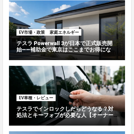
EV市場・政策
家庭エネルギー
テスラ Powerwall 3が日本で正式販売開
始——補助金で東京はここまでお得になる
【2026年8月最新】
EV車種・レビュー
テスラでインロックしたらどうなる？対
処法とキーフォブが必要な人【オーナー
解説】