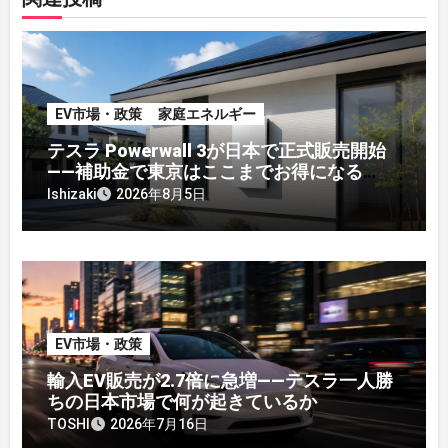
EV市場・政策
家庭エネルギー
テスラ Powerwall 3が日本で正式販売開始
——補助金で東京はここまでお得になる
【2026年8月最新】
Ishizaki
2026年8月5日
EV市場・政策
輸入EV販売が2.7倍に急増——テスラ一人勝
ちの日本市場で何が起きているか
TOSHI
2026年7月16日