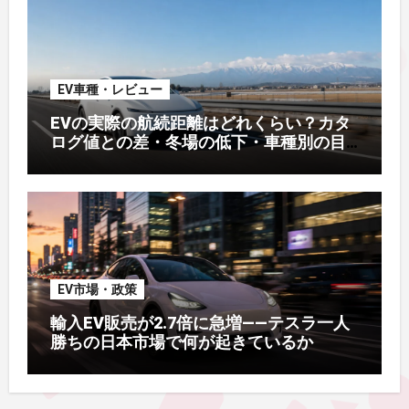
EV車種・レビュー
EVの実際の航続距離はどれくらい？カタ
ログ値との差・冬場の低下・車種別の目
安【2026年オーナー実測】
EV市場・政策
輸入EV販売が2.7倍に急増——テスラ一人
勝ちの日本市場で何が起きているか