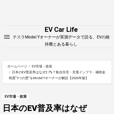
内
容
を
ス
EV Car Life
キ
テスラModel Yオーナーが実測データで語る、EVの維
ッ
持費とある暮らし
プ
ホームページ
EV市場・政策
日本のEV普及率はなぜ2.7%？集合住宅・充電インフラ・補助金
制度”3つの壁”をModel Yオーナーが解説【2026年版】
EV市場・政策
日本のEV普及率はなぜ