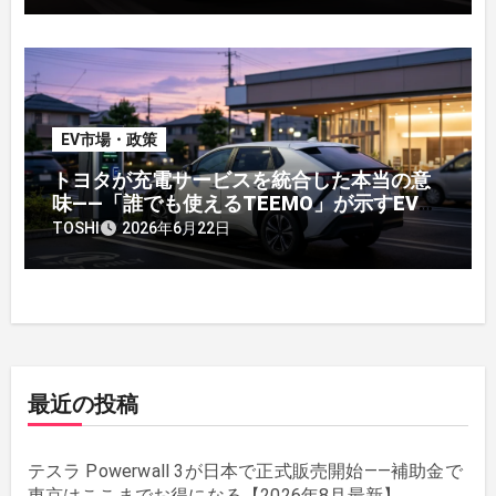
EV市場・政策
トヨタが充電サービスを統合した本当の意
味——「誰でも使えるTEEMO」が示すEV戦
略の転換点
TOSHI
2026年6月22日
最近の投稿
テスラ Powerwall 3が日本で正式販売開始——補助金で
東京はここまでお得になる【2026年8月最新】