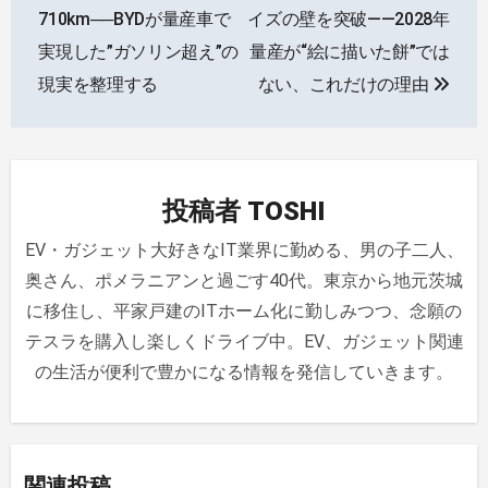
稿
710km──BYDが量産車で
イズの壁を突破——2028年
ナ
実現した”ガソリン超え”の
量産が“絵に描いた餅”では
現実を整理する
ない、これだけの理由
ビ
ゲ
ー
投稿者
TOSHI
シ
EV・ガジェット大好きなIT業界に勤める、男の子二人、
ョ
奥さん、ポメラニアンと過ごす40代。東京から地元茨城
ン
に移住し、平家戸建のITホーム化に勤しみつつ、念願の
テスラを購入し楽しくドライブ中。EV、ガジェット関連
の生活が便利で豊かになる情報を発信していきます。
関連投稿