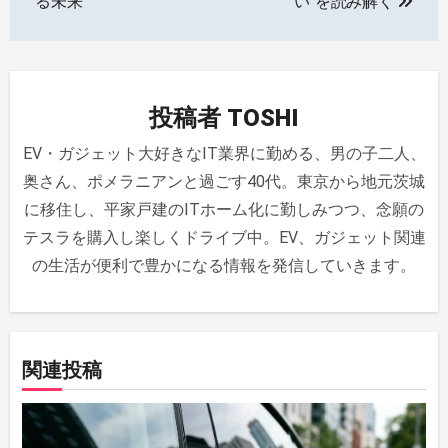
ナ
る未来
い”を読み解く
ビ
ゲ
投稿者
TOSHI
ー
EV・ガジェット大好きなIT業界に勤める、男の子二人、
シ
奥さん、ポメラニアンと過ごす40代。東京から地元茨城
ョ
に移住し、平家戸建のITホーム化に勤しみつつ、念願の
ン
テスラを購入し楽しくドライブ中。EV、ガジェット関連
の生活が便利で豊かになる情報を発信していきます。
関連投稿