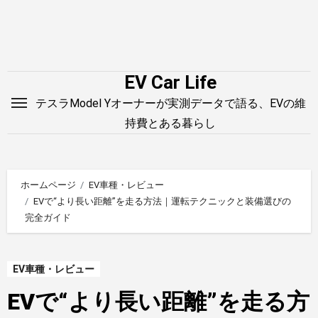
内
容
を
ス
EV Car Life
キ
テスラModel Yオーナーが実測データで語る、EVの維
ッ
持費とある暮らし
プ
ホームページ
EV車種・レビュー
EVで“より長い距離”を走る方法｜運転テクニックと装備選びの
完全ガイド
EV車種・レビュー
EVで“より長い距離”を走る方