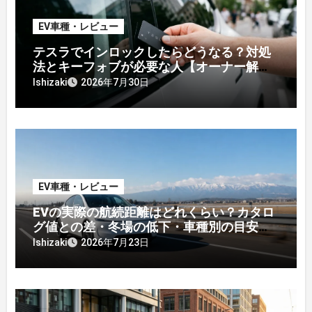
EV車種・レビュー
テスラでインロックしたらどうなる？対処
法とキーフォブが必要な人【オーナー解
説】
Ishizaki
2026年7月30日
EV車種・レビュー
EVの実際の航続距離はどれくらい？カタロ
グ値との差・冬場の低下・車種別の目安
【2026年オーナー実測】
Ishizaki
2026年7月23日