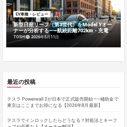
EV車種・レビュー
新型日産リーフ（第3世代）をModel Yオー
ナーが分析する——航続距離702km・充電規
格・価格、乗り換え候補になりえるか
TOSHI
2026年5月11日
最近の投稿
テスラ Powerwall 3が日本で正式販売開始——補助金で
東京はここまでお得になる【2026年8月最新】
テスラでインロックしたらどうなる？対処法とキーフ
ォブが必要な人【オーナー解説】