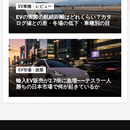
EV車種・レビュー
EVの実際の航続距離はどれくらい？カタ
ログ値との差・冬場の低下・車種別の目
安【2026年オーナー実測】
EV市場・政策
輸入EV販売が2.7倍に急増——テスラ一人
勝ちの日本市場で何が起きているか