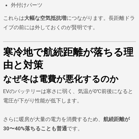
外付けパーツ
これらは
大幅な空気抵抗増
につながります。長距離ドラ
イブの前には外しておくのが賢明です。
寒冷地で航続距離が落ちる理
由と対策
なぜ冬は電費が悪化するのか
EVのバッテリーは寒さに弱く、気温が0℃前後になると
電圧が下がり性能が低下します。
さらに暖房が大量の電力を消費するため、
航続距離が
30〜40%落ちることも普通
です。