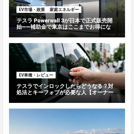
EV市場・政策
家庭エネルギー
テスラ Powerwall 3が日本で正式販売開
始——補助金で東京はここまでお得になる
【2026年8月最新】
EV車種・レビュー
テスラでインロックしたらどうなる？対
処法とキーフォブが必要な人【オーナー
解説】