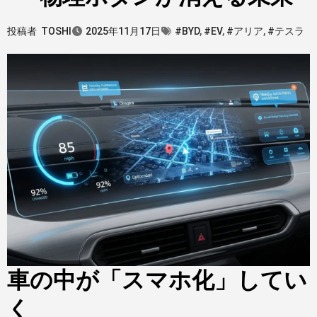
投稿者
TOSHI
2025年11月17日
#BYD
,
#EV
,
#アリア
,
#テスラ
車の中が「スマホ化」してい
く