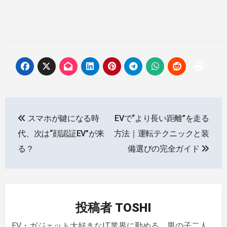
投
スマホが鍵になる時
EVで“より長い距離”を走る
稿
代、次は“顔認証EV”が来
方法｜運転テクニックと装
ナ
る？
備選びの完全ガイド
ビ
ゲ
投稿者
TOSHI
ー
EV・ガジェット大好きなIT業界に勤める、男の子二人、