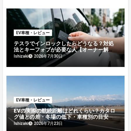
EV車種・レビュー
テスラでインロックしたらどうなる？対処
法とキーフォブが必要な人【オーナー解
説】
Ishizaki
2026年7月30日
EV車種・レビュー
EVの実際の航続距離はどれくらい？カタロ
グ値との差・冬場の低下・車種別の目安
【2026年オーナー実測】
Ishizaki
2026年7月23日