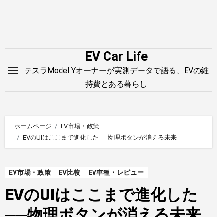
内
容
を
ス
EV Car Life
キ
テスラModel Yオーナーが実測データで語る、EVの維
ッ
持費とある暮らし
プ
ホームページ
EV市場・政策
EVのUIはここまで進化した──物理ボタンが消える未来
EV市場・政策
EV比較
EV車種・レビュー
EVのUIはここまで進化した
──物理ボタンが消える未来