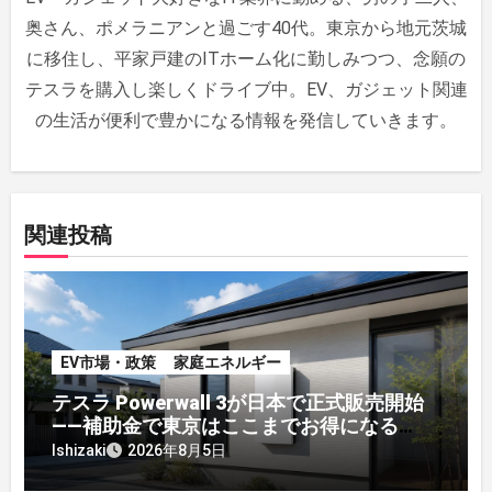
シ
奥さん、ポメラニアンと過ごす40代。東京から地元茨城
ョ
に移住し、平家戸建のITホーム化に勤しみつつ、念願の
ン
テスラを購入し楽しくドライブ中。EV、ガジェット関連
の生活が便利で豊かになる情報を発信していきます。
関連投稿
EV市場・政策
家庭エネルギー
テスラ Powerwall 3が日本で正式販売開始
——補助金で東京はここまでお得になる
【2026年8月最新】
Ishizaki
2026年8月5日