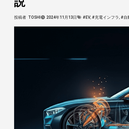
説
投稿者
TOSHI
2024年11月13日
#EV
,
#充電インフラ
,
#自