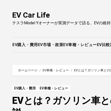
内
容
EV Car Life
を
テスラModel Yオーナーが実測データで語る、EVの維
ス
キ
ッ
プ
EV購入・費用
EV市場・政策
EV車種・レビュー
EV比較
ホームページ
EV車種・レビュー
EVとは？ガソリン車と
EV購入・費用
EV車種・レビュー
EVとは？ガソリン車