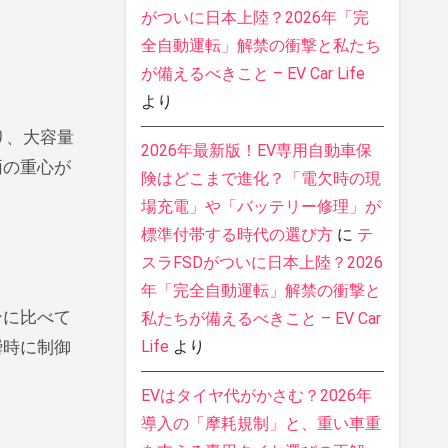
がついに日本上陸？2026年「完
全自動運転」解禁の衝撃と私たち
が備えるべきこと – EV Car Life
より
り、大容量
2026年最新版！EV専用自動車保
両の重心が
険はどこまで進化？「電欠時の現
場充電」や「バッテリー修理」が
標準付帯する時代の選び方
に
テ
スラFSDがついに日本上陸？2026
年「完全自動運転」解禁の衝撃と
ンに比べて
私たちが備えるべきこと – EV Car
Life
より
瞬時に制御
EVはタイヤ代がかさむ？2026年
導入の「摩耗規制」と、重い車重