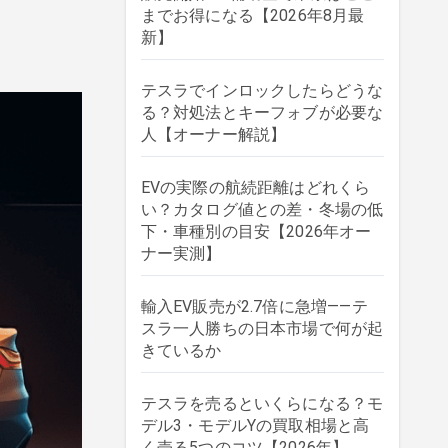
までお得になる【2026年8月最
新】
テスラでインロックしたらどうな
る？対処法とキーフォブが必要な
人【オーナー解説】
EVの実際の航続距離はどれくら
い？カタログ値との差・冬場の低
下・車種別の目安【2026年オー
ナー実測】
輸入EV販売が2.7倍に急増——テ
スラ一人勝ちの日本市場で何が起
きているか
テスラを売るといくらになる？モ
デル3・モデルYの買取相場と高
く売る5つのコツ【2026年】