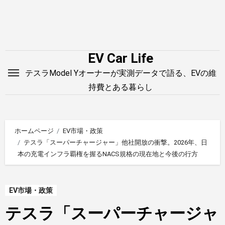
内
容
を
ス
EV Car Life
キ
テスラModel Yオーナーが実測データで語る、EVの維
ッ
持費とある暮らし
プ
ホームページ
EV市場・政策
テスラ「スーパーチャージャー」他社開放の衝撃。2026年、日
本の充電インフラ覇権を握るNACS規格の現在地と今後の行方
EV市場・政策
テスラ「スーパーチャージャ