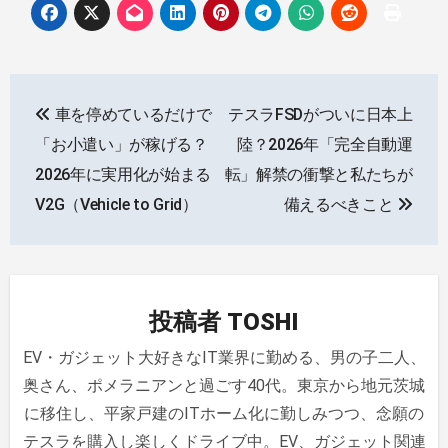
投
車を停めているだけで
テスラFSDがついに日本上
稿
「お小遣い」が稼げる？
陸？2026年「完全自動運
ナ
2026年に実用化が始まる
転」解禁の衝撃と私たちが
V2G（Vehicle to Grid）
備えるべきこと
ビ
ゲ
ー
投稿者
TOSHI
シ
EV・ガジェット大好きなIT業界に勤める、男の子二人、
ョ
奥さん、ポメラニアンと過ごす40代。東京から地元茨城
ン
に移住し、平家戸建のITホーム化に勤しみつつ、念願の
テスラを購入し楽しくドライブ中。EV、ガジェット関連