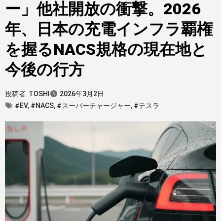
ー」他社開放の衝撃。2026
年、日本の充電インフラ覇権
を握るNACS規格の現在地と
今後の行方
投稿者
TOSHI
2026年3月2日
#EV
,
#NACS
,
#スーパーチャージャー
,
#テスラ