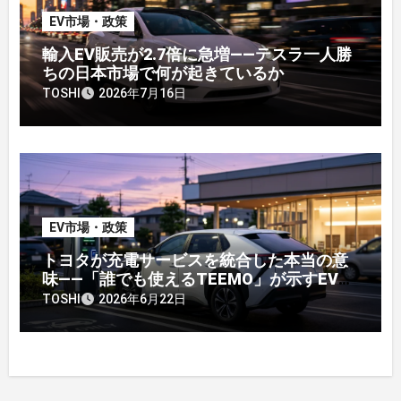
EV市場・政策
輸入EV販売が2.7倍に急増——テスラ一人勝
ちの日本市場で何が起きているか
TOSHI
2026年7月16日
EV市場・政策
トヨタが充電サービスを統合した本当の意
味——「誰でも使えるTEEMO」が示すEV戦
略の転換点
TOSHI
2026年6月22日