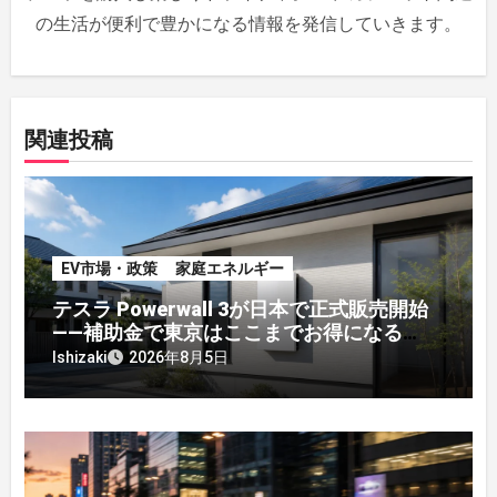
の生活が便利で豊かになる情報を発信していきます。
関連投稿
EV市場・政策
家庭エネルギー
テスラ Powerwall 3が日本で正式販売開始
——補助金で東京はここまでお得になる
【2026年8月最新】
Ishizaki
2026年8月5日