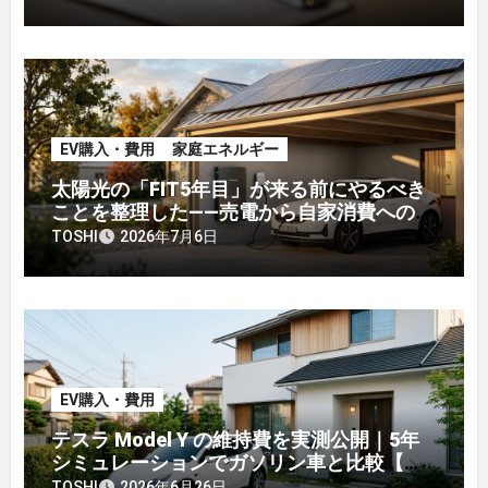
EV購入・費用
家庭エネルギー
太陽光の「FIT5年目」が来る前にやるべき
ことを整理した——売電から自家消費への戦
略転換
TOSHI
2026年7月6日
EV購入・費用
テスラ Model Y の維持費を実測公開｜5年
シミュレーションでガソリン車と比較【オ
ーナー】
TOSHI
2026年6月26日