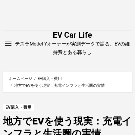
内
容
を
ス
EV Car Life
キ
テスラModel Yオーナーが実測データで語る、EVの維
ッ
持費とある暮らし
プ
ホームページ
EV購入・費用
地方でEVを使う現実：充電インフラと生活圏の実情
EV購入・費用
地方でEVを使う現実：充電イ
ンフラと生活圏の実情