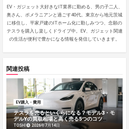
シ
EV・ガジェット大好きなIT業界に勤める、男の子二人、
ョ
奥さん、ポメラニアンと過ごす40代。東京から地元茨城
ン
に移住し、平家戸建のITホーム化に勤しみつつ、念願の
テスラを購入し楽しくドライブ中。EV、ガジェット関連
の生活が便利で豊かになる情報を発信していきます。
関連投稿
EV購入・費用
テスラを売るといくらになる？モデル3・モ
デルYの買取相場と高く売る5つのコツ
【2026年】
TOSHI
2026年7月14日