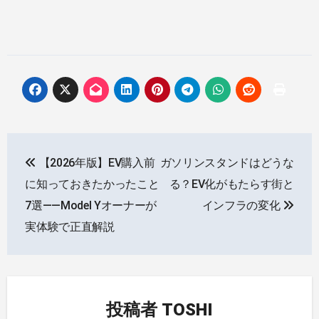
投
【2026年版】EV購入前
ガソリンスタンドはどうな
稿
に知っておきたかったこと
る？EV化がもたらす街と
ナ
7選——Model Yオーナーが
インフラの変化
実体験で正直解説
ビ
ゲ
ー
投稿者
TOSHI