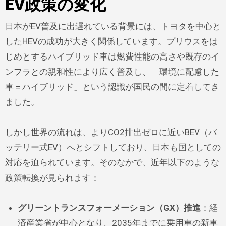
EV政策の変化
日本がEV普及に出遅れている背景には、トヨタを中心と
したHEVの成功が大きく関係しています。プリウスをは
じめとするハイブリッド車は燃費性能の高さや既存のイ
ンフラとの親和性により広く普及し、「環境に配慮した
車＝ハイブリッド」という認識が国民の間に定着してき
ました。
しかし世界の流れは、よりCO2排出ゼロに近いBEV（バ
ッテリー式EV）へとシフトしており、日本も国としての
対応を迫られています。そのなかで、近年以下のような
政策転換が見られます：
グリーントランスフォーメーション（GX）推進
：経
済産業省が中心となり、2035年までに乗用車の新車