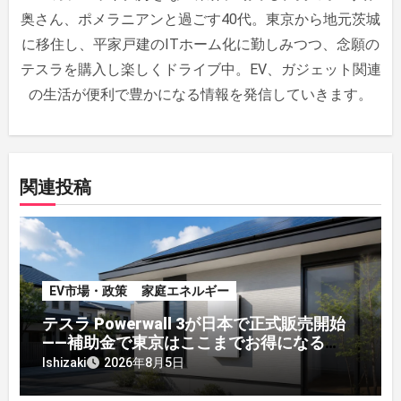
シ
奥さん、ポメラニアンと過ごす40代。東京から地元茨城
ョ
に移住し、平家戸建のITホーム化に勤しみつつ、念願の
ン
テスラを購入し楽しくドライブ中。EV、ガジェット関連
の生活が便利で豊かになる情報を発信していきます。
関連投稿
EV市場・政策
家庭エネルギー
テスラ Powerwall 3が日本で正式販売開始
——補助金で東京はここまでお得になる
【2026年8月最新】
Ishizaki
2026年8月5日