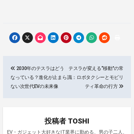
投
2030年のテスラはどう
テスラが変える“移動”の常
稿
なっている？進化が止まら
識：ロボタクシーとモビリ
ナ
ない次世代EVの未来像
ティ革命の行方
ビ
ゲ
投稿者
TOSHI
ー
EV・ガジェット大好きなIT業界に勤める、男の子二人、