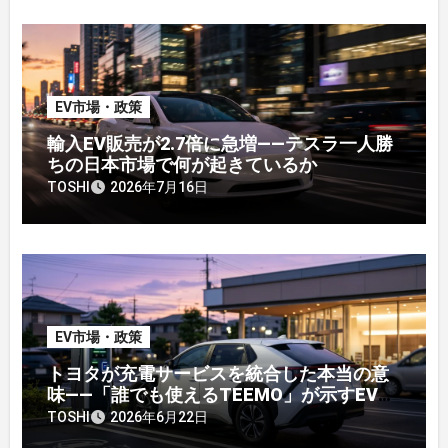
EV市場・政策
輸入EV販売が2.7倍に急増——テスラ一人勝
ちの日本市場で何が起きているか
TOSHI
2026年7月16日
EV市場・政策
トヨタが充電サービスを統合した本当の意
味——「誰でも使えるTEEMO」が示すEV戦
略の転換点
TOSHI
2026年6月22日