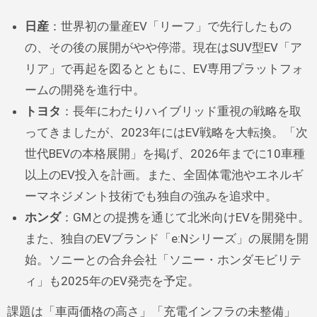
日産
：世界初の量産EV「リーフ」で先行したもの
の、その後の展開がやや停滞。現在はSUV型EV「ア
リア」で再起を図るとともに、EV専用プラットフォ
ームの開発を進行中。
トヨタ
：長年にわたりハイブリッド重視の戦略を取
ってきましたが、2023年にはEV戦略を大転換。「次
世代BEVの本格展開」を掲げ、2026年までに10車種
以上のEV投入を計画。また、全固体電池やエネルギ
ーマネジメント技術でも独自の強みを追求中。
ホンダ
：GMとの提携を通じて北米向けEVを開発中。
また、独自のEVブランド「e:Nシリーズ」の展開を開
始。ソニーとの合弁会社「ソニー・ホンダモビリテ
ィ」も2025年のEV発売を予定。
課題は「車両価格の高さ」「充電インフラの未整備」