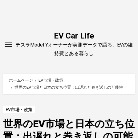
内
容
を
ス
EV Car Life
キ
テスラModel Yオーナーが実測データで語る、EVの維
ッ
持費とある暮らし
プ
ホームページ
EV市場・政策
世界のEV市場と日本の立ち位置：出遅れと巻き返しの可能性
EV市場・政策
世界のEV市場と日本の立ち位
置：出遅れと巻き返しの可能