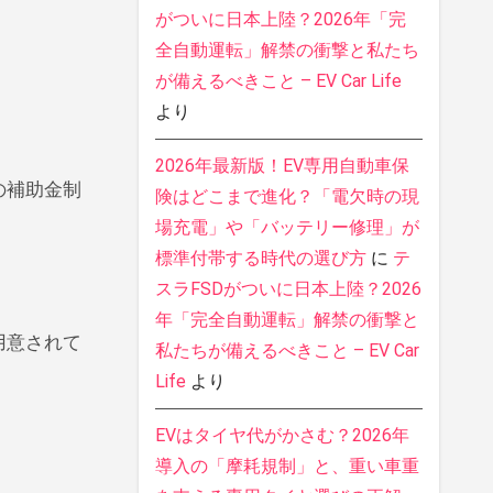
がついに日本上陸？2026年「完
全自動運転」解禁の衝撃と私たち
が備えるべきこと – EV Car Life
より
2026年最新版！EV専用自動車保
の補助金制
険はどこまで進化？「電欠時の現
場充電」や「バッテリー修理」が
標準付帯する時代の選び方
に
テ
スラFSDがついに日本上陸？2026
年「完全自動運転」解禁の衝撃と
用意されて
私たちが備えるべきこと – EV Car
Life
より
EVはタイヤ代がかさむ？2026年
導入の「摩耗規制」と、重い車重