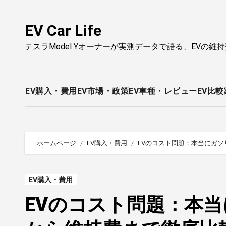
内
容
EV Car Life
を
テスラModel Yオーナーが実測データで語る、EVの維
ス
キ
ッ
プ
EV購入・費用
EV市場・政策
EV車種・レビュー
EV比較
ホームページ
EV購入・費用
EVのコスト問題：本当にガ
EV購入・費用
EVのコスト問題：本