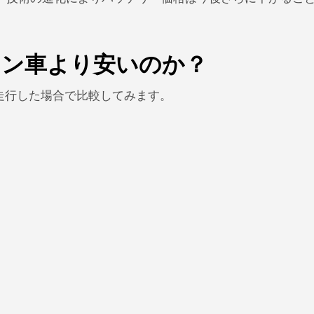
ソリン車より安いのか？
走行した場合で比較してみます。
）
）