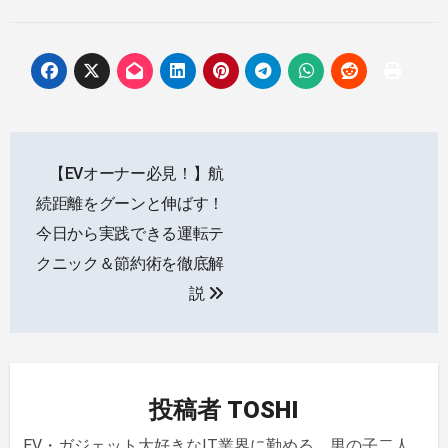
投
【EVオーナー必見！】航
稿
続距離をグーンと伸ばす！
ナ
今日から実践できる運転テ
クニック＆節約術を徹底解
ビ
説
ゲ
ー
シ
投稿者
TOSHI
ョ
EV・ガジェット大好きなIT業界に勤める、男の子二人、