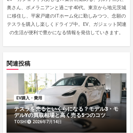
ン
奥さん、ポメラニアンと過ごす40代。東京から地元茨城
に移住し、平家戸建のITホーム化に勤しみつつ、念願の
テスラを購入し楽しくドライブ中。EV、ガジェット関連
の生活が便利で豊かになる情報を発信していきます。
関連投稿
EV購入・費用
テスラを売るといくらになる？モデル3・モ
デルYの買取相場と高く売る5つのコツ
【2026年】
TOSHI
2026年7月14日