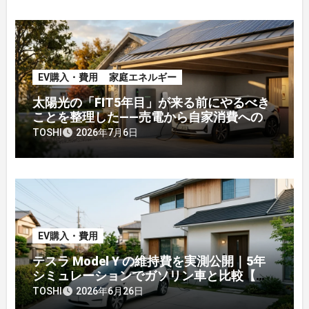
EV購入・費用
家庭エネルギー
太陽光の「FIT5年目」が来る前にやるべき
ことを整理した——売電から自家消費への戦
略転換
TOSHI
2026年7月6日
EV購入・費用
テスラ Model Y の維持費を実測公開｜5年
シミュレーションでガソリン車と比較【オ
ーナー】
TOSHI
2026年6月26日