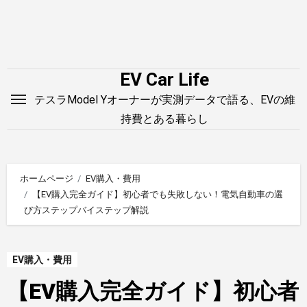
内
容
を
ス
EV Car Life
キ
テスラModel Yオーナーが実測データで語る、EVの維
ッ
持費とある暮らし
プ
ホームページ
EV購入・費用
【EV購入完全ガイド】初心者でも失敗しない！電気自動車の選
び方ステップバイステップ解説
EV購入・費用
【EV購入完全ガイド】初心者