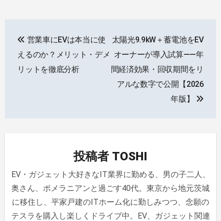
投
営業車にEVは本当に使
太陽光9.9kW＋蓄電池をEV
稿
えるのか？メリット・デメ
オーナーが導入試算——年
ナ
リットを徹底分析
間経済効果・回収期間をリ
アルな数字で公開【2026
ビ
年版】
ゲ
ー
シ
投稿者
TOSHI
ョ
EV・ガジェット大好きなIT業界に勤める、男の子二人、
ン
奥さん、ポメラニアンと過ごす40代。東京から地元茨城
に移住し、平家戸建のITホーム化に勤しみつつ、念願の
テスラを購入し楽しくドライブ中。EV、ガジェット関連