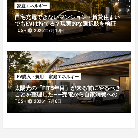
家庭エネルギー
自宅充電できないマンション・賃貸住まい
でもEVは持てる？現実的な選択肢を検証
TOSHI
2026年7月10日
EV購入・費用
家庭エネルギー
太陽光の「FIT5年目」が来る前にやるべき
ことを整理した——売電から自家消費への戦
略転換
TOSHI
2026年7月6日