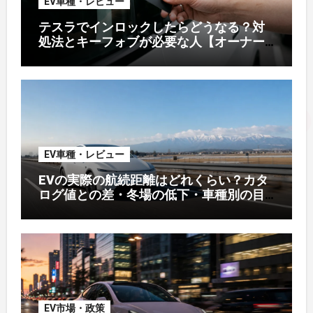
EV車種・レビュー
テスラでインロックしたらどうなる？対
処法とキーフォブが必要な人【オーナー
解説】
EV車種・レビュー
EVの実際の航続距離はどれくらい？カタ
ログ値との差・冬場の低下・車種別の目
安【2026年オーナー実測】
EV市場・政策