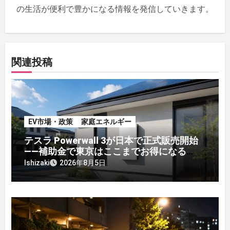
の生活が便利で豊かになる情報を発信していきます。
関連投稿
EV市場・政策
家庭エネルギー
テスラ Powerwall 3が日本で正式販売開始
——補助金で東京はここまでお得になる
【2026年8月最新】
Ishizaki
2026年8月5日