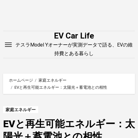
内
容
を
ス
EV Car Life
キ
テスラModel Yオーナーが実測データで語る、EVの維
ッ
持費とある暮らし
プ
ホームページ
家庭エネルギー
EVと再生可能エネルギー：太陽光＋蓄電池との相性
家庭エネルギー
EVと再生可能エネルギー：太
陽光＋蓄電池との相性