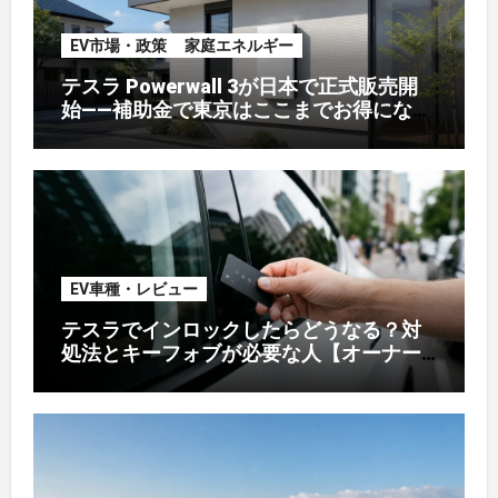
EV市場・政策
家庭エネルギー
テスラ Powerwall 3が日本で正式販売開
始——補助金で東京はここまでお得になる
【2026年8月最新】
EV車種・レビュー
テスラでインロックしたらどうなる？対
処法とキーフォブが必要な人【オーナー
解説】