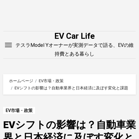
内
容
を
ス
EV Car Life
キ
テスラModel Yオーナーが実測データで語る、EVの維
ッ
持費とある暮らし
プ
ホームページ
EV市場・政策
EVシフトの影響は？自動車業界と日本経済に及ぼす変化と課題
EV市場・政策
EVシフトの影響は？自動車業
界と日本経済に及ぼす変化と