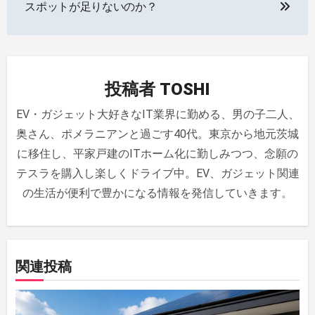
ナ
スポットが足りないのか？
ビ
ゲ
投稿者
TOSHI
ー
EV・ガジェット大好きなIT業界に勤める、男の子二人、
シ
奥さん、ポメラニアンと過ごす40代。東京から地元茨城
ョ
に移住し、平家戸建のITホーム化に勤しみつつ、念願の
ン
テスラを購入し楽しくドライブ中。EV、ガジェット関連
の生活が便利で豊かになる情報を発信していきます。
関連投稿