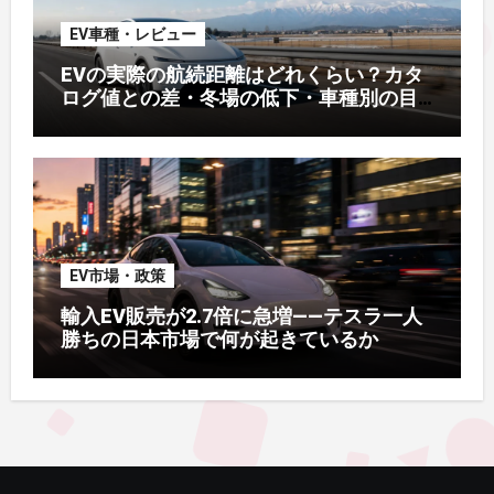
EV車種・レビュー
EVの実際の航続距離はどれくらい？カタ
ログ値との差・冬場の低下・車種別の目
安【2026年オーナー実測】
EV市場・政策
輸入EV販売が2.7倍に急増——テスラ一人
勝ちの日本市場で何が起きているか