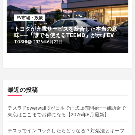
EV市場・政策
トヨタが充電サービスを統合した本当の意
味——「誰でも使えるTEEMO」が示すEV戦
略の転換点
TOSHI
2026年6月22日
最近の投稿
テスラ Powerwall 3が日本で正式販売開始——補助金で
東京はここまでお得になる【2026年8月最新】
テスラでインロックしたらどうなる？対処法とキーフ