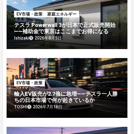
EV市場・政策
家庭エネルギー
テスラ Powerwall 3が日本で正式販売開始
——補助金で東京はここまでお得になる
【2026年8月最新】
Ishizaki
2026年8月5日
EV市場・政策
輸入EV販売が2.7倍に急増——テスラ一人勝
ちの日本市場で何が起きているか
TOSHI
2026年7月16日