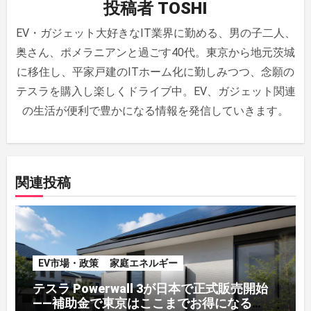
投稿者
TOSHI
ー
EV・ガジェット大好きなIT業界に勤める、男の子二人、
シ
奥さん、ポメラニアンと過ごす40代。東京から地元茨城
ョ
に移住し、平家戸建のITホーム化に勤しみつつ、念願の
ン
テスラを購入し楽しくドライブ中。EV、ガジェット関連
の生活が便利で豊かになる情報を発信していきます。
関連投稿
EV市場・政策
家庭エネルギー
テスラ Powerwall 3が日本で正式販売開始
——補助金で東京はここまでお得になる