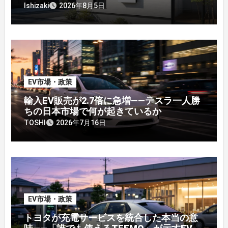
【2026年8月最新】
Ishizaki
2026年8月5日
EV市場・政策
輸入EV販売が2.7倍に急増——テスラ一人勝
ちの日本市場で何が起きているか
TOSHI
2026年7月16日
EV市場・政策
トヨタが充電サービスを統合した本当の意