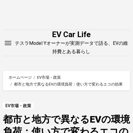
内
容
を
ス
EV Car Life
キ
テスラModel Yオーナーが実測データで語る、EVの維
ッ
持費とある暮らし
プ
ホームページ
EV市場・政策
都市と地方で異なるEVの環境負荷：使い方で変わるエコの効果
EV市場・政策
都市と地方で異なるEVの環境
負荷：使い方で変わるエコの