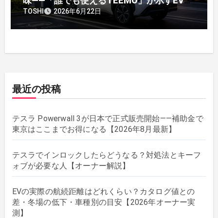
味——「誰でも使えるTEEMO」が示すEV戦
略の転換点
TOSHI
2026年6月22日
最近の投稿
テスラ Powerwall 3が日本で正式販売開始——補助金で
東京はここまでお得になる【2026年8月最新】
テスラでインロックしたらどうなる？対処法とキーフ
ォブが必要な人【オーナー解説】
EVの実際の航続距離はどれくらい？カタログ値との
差・冬場の低下・車種別の目安【2026年オーナー実
測】