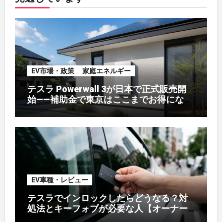
EV市場・政策
家庭エネルギー
テスラ Powerwall 3が日本で正式販売開
始——補助金で東京はここまでお得になる
【2026年8月最新】
EV車種・レビュー
テスラでインロックしたらどうなる？対
処法とキーフォブが必要な人【オーナー
解説】