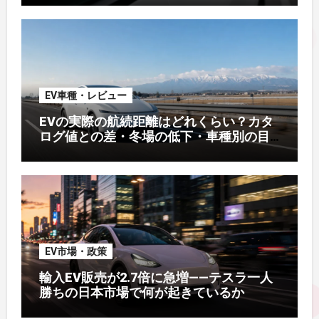
EV車種・レビュー
EVの実際の航続距離はどれくらい？カタ
ログ値との差・冬場の低下・車種別の目
安【2026年オーナー実測】
EV市場・政策
輸入EV販売が2.7倍に急増——テスラ一人
勝ちの日本市場で何が起きているか