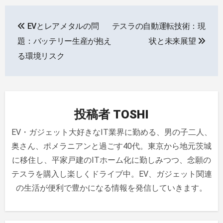
投
EVとレアメタルの問
テスラの自動運転技術：現
稿
題：バッテリー生産が抱え
状と未来展望
ナ
る環境リスク
ビ
ゲ
投稿者
TOSHI
ー
EV・ガジェット大好きなIT業界に勤める、男の子二人、
シ
奥さん、ポメラニアンと過ごす40代。東京から地元茨城
ョ
に移住し、平家戸建のITホーム化に勤しみつつ、念願の
ン
テスラを購入し楽しくドライブ中。EV、ガジェット関連
の生活が便利で豊かになる情報を発信していきます。