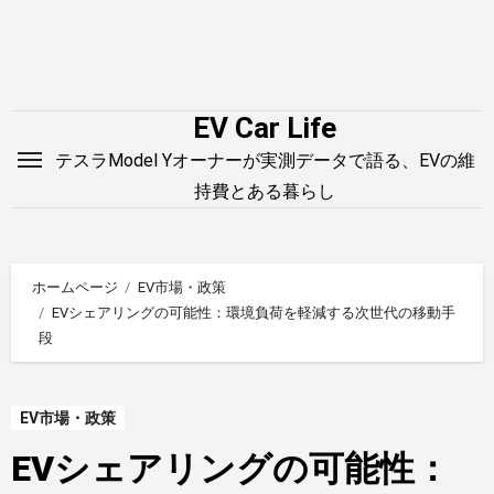
内
容
を
ス
EV Car Life
キ
テスラModel Yオーナーが実測データで語る、EVの維
ッ
持費とある暮らし
プ
ホームページ
EV市場・政策
EVシェアリングの可能性：環境負荷を軽減する次世代の移動手
段
EV市場・政策
EVシェアリングの可能性：