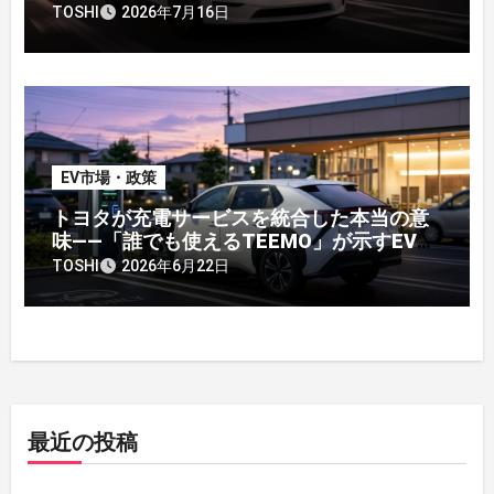
TOSHI
2026年7月16日
EV市場・政策
トヨタが充電サービスを統合した本当の意
味——「誰でも使えるTEEMO」が示すEV戦
略の転換点
TOSHI
2026年6月22日
最近の投稿