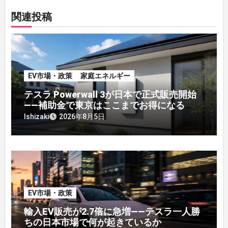
関連投稿
EV市場・政策
家庭エネルギー
テスラ Powerwall 3が日本で正式販売開始
——補助金で東京はここまでお得になる
【2026年8月最新】
Ishizaki
2026年8月5日
EV市場・政策
輸入EV販売が2.7倍に急増——テスラ一人勝
ちの日本市場で何が起きているか