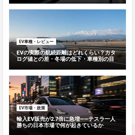
EV車種・レビュー
EVの実際の航続距離はどれくらい？カタ
ログ値との差・冬場の低下・車種別の目
安【2026年オーナー実測】
EV市場・政策
輸入EV販売が2.7倍に急増——テスラ一人
勝ちの日本市場で何が起きているか