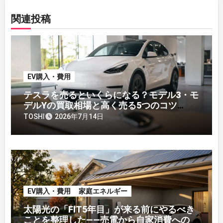
関連投稿
EV購入・費用
テスラを売るといくらになる？モデル3・モ
デルYの買取相場と高く売る5つのコツ
【2026年】
TOSHI
2026年7月14日
EV購入・費用
家庭エネルギー
太陽光の「FIT5年目」が来る前にやるべき
ことを整理した——売電から自家消費への戦