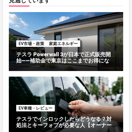
見逃しています
EV市場・政策
家庭エネルギー
テスラ Powerwall 3が日本で正式販売開
始——補助金で東京はここまでお得になる
【2026年8月最新】
EV車種・レビュー
テスラでインロックしたらどうなる？対
処法とキーフォブが必要な人【オーナー
解説】