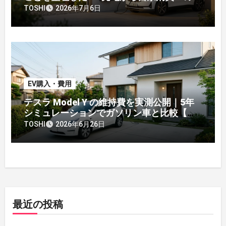
略転換
TOSHI
2026年7月6日
EV購入・費用
テスラ Model Y の維持費を実測公開｜5年
シミュレーションでガソリン車と比較【オ
ーナー】
TOSHI
2026年6月26日
最近の投稿