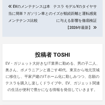
投
EVのメンテナンスは本
テスラ モデルYのタイヤサ
稿
当に簡単？ガソリン車との
イズが航続距離と運転感覚
ナ
メンテナンス比較
に与える影響を徹底検証
【2026年最新】
ビ
ゲ
ー
投稿者
TOSHI
シ
EV・ガジェット大好きなIT業界に勤める、男の子二人、
ョ
奥さん、ポメラニアンと過ごす40代。東京から地元茨城
ン
に移住し、平家戸建のITホーム化に勤しみつつ、念願の
テスラを購入し楽しくドライブ中。EV、ガジェット関連
の生活が便利で豊かになる情報を発信していきます。