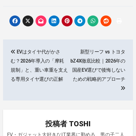
投
EVはタイヤ代がかさ
新型リーフ vs トヨタ
稿
む？2026年導入の「摩耗
bZ4X徹底比較｜2026年の
ナ
規制」と、重い車重を支え
国産EV選びで後悔しない
る専用タイヤ選びの正解
ための戦略的アプローチ
ビ
ゲ
ー
シ
投稿者
TOSHI
ョ
EV・ガジェット大好きなIT業界に勤める、男の子二人、