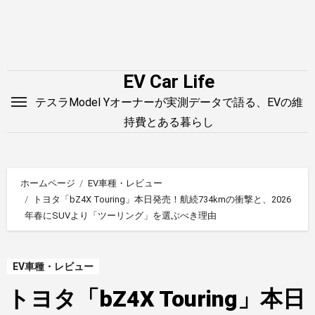
内
容
を
ス
EV Car Life
キ
テスラModel Yオーナーが実測データで語る、EVの維
ッ
持費とある暮らし
プ
ホームページ
EV車種・レビュー
トヨタ「bZ4X Touring」本日発売！航続734kmの衝撃と、2026
年春にSUVより「ツーリング」を選ぶべき理由
EV車種・レビュー
トヨタ「bZ4X Touring」本日