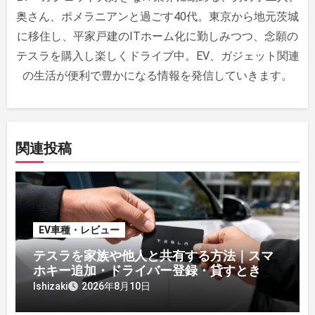
ン
奥さん、ポメラニアンと過ごす40代。東京から地元茨城
に移住し、平家戸建のITホーム化に勤しみつつ、念願の
テスラを購入し楽しくドライブ中。EV、ガジェット関連
の生活が便利で豊かになる情報を発信していきます。
関連投稿
EV車種・レビュー
テスラを家族や他人と共有する方法｜スマ
ホキー追加・ドライバー登録・貸すときの
注意【オーナー解説】
Ishizaki
2026年8月10日