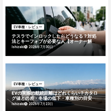
EV車種・レビュー
テスラでインロックしたらどうなる？対処
法とキーフォブが必要な人【オーナー解
説】
Ishizaki
2026年7月30日
EV車種・レビュー
EVの実際の航続距離はどれくらい？カタロ
グ値との差・冬場の低下・車種別の目安
【2026年オーナー実測】
Ishizaki
2026年7月23日