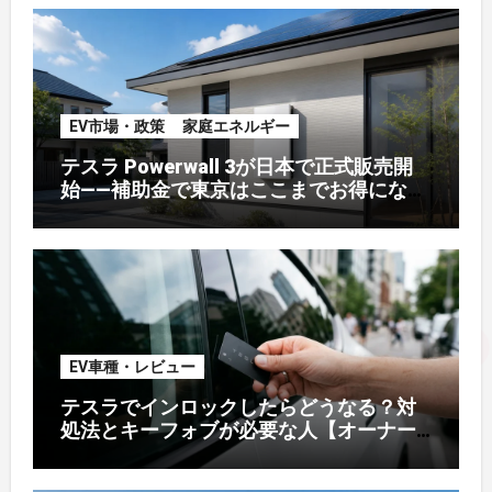
EV市場・政策
家庭エネルギー
テスラ Powerwall 3が日本で正式販売開
始——補助金で東京はここまでお得になる
【2026年8月最新】
EV車種・レビュー
テスラでインロックしたらどうなる？対
処法とキーフォブが必要な人【オーナー
解説】