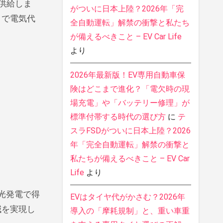
に供給しま
がついに日本上陸？2026年「完
とで電気代
全自動運転」解禁の衝撃と私たち
が備えるべきこと – EV Car Life
より
2026年最新版！EV専用自動車保
険はどこまで進化？「電欠時の現
場充電」や「バッテリー修理」が
標準付帯する時代の選び方
に
テ
スラFSDがついに日本上陸？2026
年「完全自動運転」解禁の衝撃と
私たちが備えるべきこと – EV Car
Life
より
陽光発電で得
EVはタイヤ代がかさむ？2026年
減を実現し
導入の「摩耗規制」と、重い車重