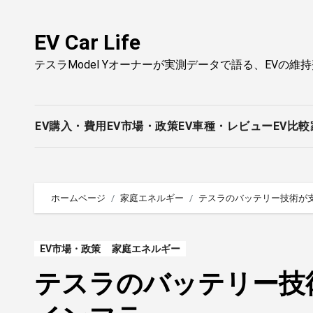
内
容
EV Car Life
を
テスラModel Yオーナーが実測データで語る、EVの維
ス
キ
ッ
プ
EV購入・費用
EV市場・政策
EV車種・レビュー
EV比較
ホームページ
家庭エネルギー
テスラのバッテリー技術が
EV市場・政策
家庭エネルギー
テスラのバッテリー技