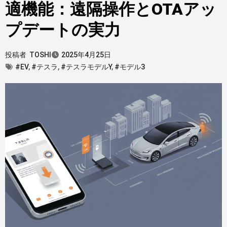
適機能：遠隔操作とOTAアッ
プデートの実力
投稿者
TOSHI
2025年4月25日
#EV
,
#テスラ
,
#テスラモデルY
,
#モデル3