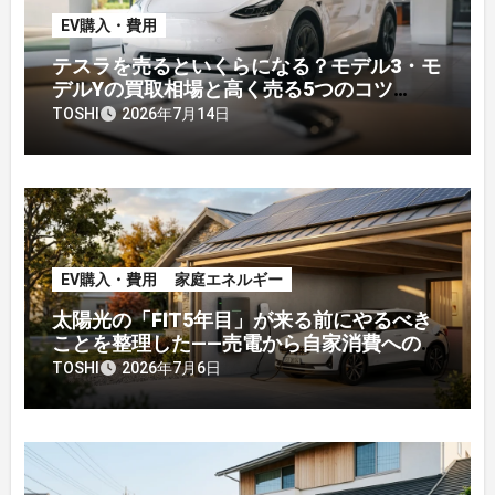
EV購入・費用
テスラを売るといくらになる？モデル3・モ
デルYの買取相場と高く売る5つのコツ
【2026年】
TOSHI
2026年7月14日
EV購入・費用
家庭エネルギー
太陽光の「FIT5年目」が来る前にやるべき
ことを整理した——売電から自家消費への戦
略転換
TOSHI
2026年7月6日