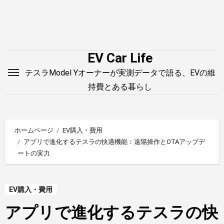
内
容
を
ス
EV Car Life
キ
テスラModel Yオーナーが実測データで語る、EVの維
ッ
持費とある暮らし
プ
ホームページ
EV購入・費用
アプリで進化するテスラの快適機能：遠隔操作とOTAアップデ
ートの実力
EV購入・費用
アプリで進化するテスラの快