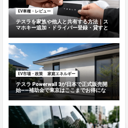
EV車種・レビュー
テスラを家族や他人と共有する方法｜ス
マホキー追加・ドライバー登録・貸すと
きの注意【オーナー解説】
EV市場・政策
家庭エネルギー
テスラ Powerwall 3が日本で正式販売開
始——補助金で東京はここまでお得になる
【2026年8月最新】