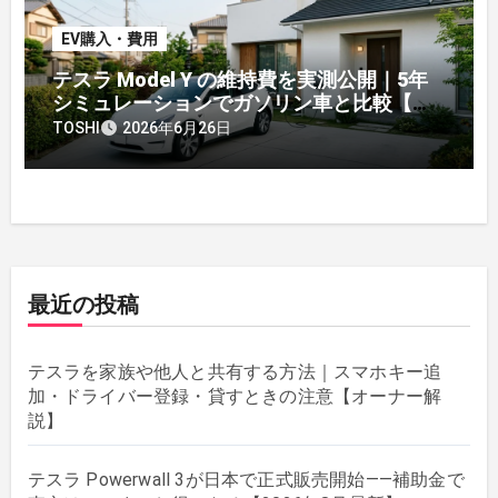
EV購入・費用
テスラ Model Y の維持費を実測公開｜5年
シミュレーションでガソリン車と比較【オ
ーナー】
TOSHI
2026年6月26日
最近の投稿
テスラを家族や他人と共有する方法｜スマホキー追
加・ドライバー登録・貸すときの注意【オーナー解
説】
テスラ Powerwall 3が日本で正式販売開始——補助金で