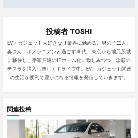
ビ
ゲ
投稿者
TOSHI
ー
EV・ガジェット大好きなIT業界に勤める、男の子二人、
シ
奥さん、ポメラニアンと過ごす40代。東京から地元茨城
ョ
に移住し、平家戸建のITホーム化に勤しみつつ、念願の
ン
テスラを購入し楽しくドライブ中。EV、ガジェット関連
の生活が便利で豊かになる情報を発信していきます。
関連投稿