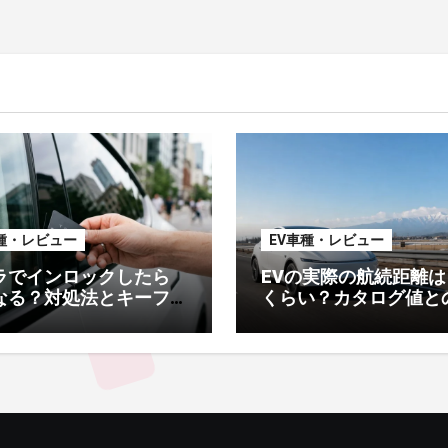
稿
の
ペ
ー
ジ
送
種・レビュー
EV車種・レビュー
り
ラでインロックしたら
EVの実際の航続距離は
なる？対処法とキーフ
くらい？カタログ値と
が必要な人【オーナー
差・冬場の低下・車種
】
目安【2026年オーナ
測】