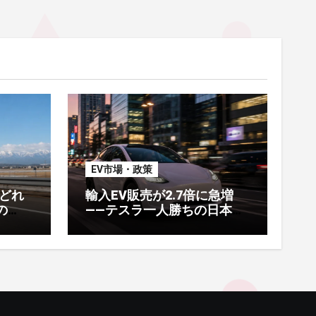
EV市場・政策
どれ
輸入EV販売が2.7倍に急増
の
——テスラ一人勝ちの日本市
別の
場で何が起きているか
ー実