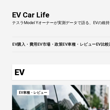
内
容
EV Car Life
を
テスラModel Yオーナーが実測データで語る、EVの維
ス
キ
ッ
プ
EV購入・費用
EV市場・政策
EV車種・レビュー
EV比較
EV
EV車種・レビュー