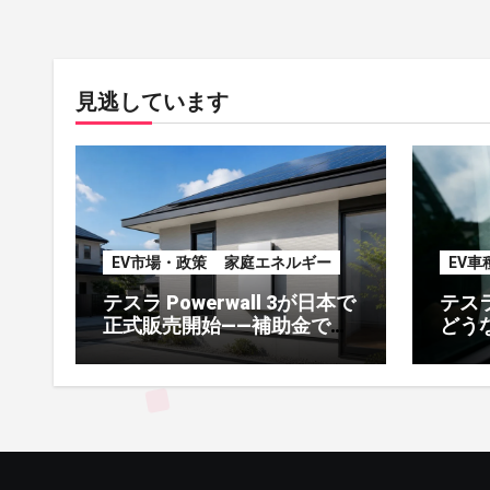
見逃しています
EV市場・政策
家庭エネルギー
EV車
テスラ Powerwall 3が日本で
テス
正式販売開始——補助金で東
どう
京はここまでお得になる
ォブ
【2026年8月最新】
解説