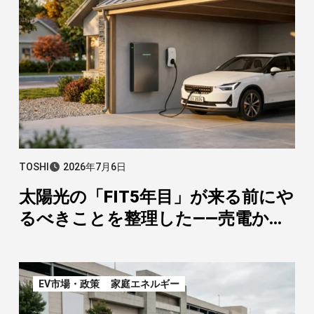
TOSHI
2026年7月6日
太陽光の「FIT5年目」が来る前にや
るべきことを整理した——売電から
自家消費への戦略転換
EV市場・政策
家庭エネルギー