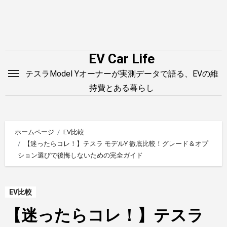
内
容
を
ス
EV Car Life
キ
テスラModel Yオーナーが実測データで語る、EVの維
ッ
持費とある暮らし
プ
ホームページ
EV比較
【迷ったらコレ！】テスラ モデルY 徹底比較！グレード＆オプ
ション選びで後悔しないための完全ガイド
EV比較
【迷ったらコレ！】テスラ