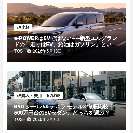
EV比較
e-POWERはEVではない——新型エルグラン
ドの「走りはEV、給油はガソリン」という
中間地点を整理する
TOSHI
2026年5月18日
EV購入・費用
EV比較
BYD シール vs テスラ モデル3 徹底比較｜
500万円台のEVセダン、どっちを選ぶ？
TOSHI
2026年5月7日