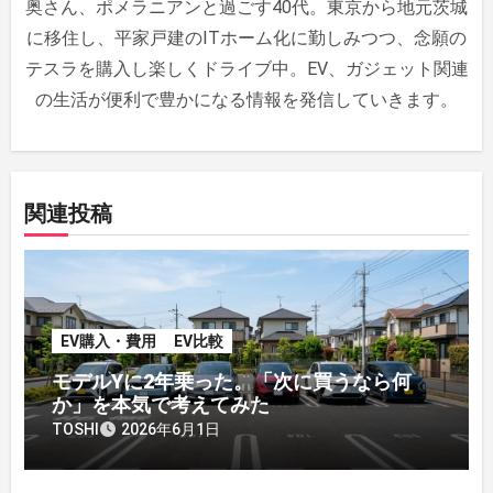
ョ
奥さん、ポメラニアンと過ごす40代。東京から地元茨城
ン
に移住し、平家戸建のITホーム化に勤しみつつ、念願の
テスラを購入し楽しくドライブ中。EV、ガジェット関連
の生活が便利で豊かになる情報を発信していきます。
関連投稿
EV購入・費用
EV比較
モデルYに2年乗った。「次に買うなら何
か」を本気で考えてみた
TOSHI
2026年6月1日