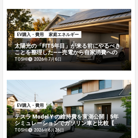
EV購入・費用
家庭エネルギー
太陽光の「FIT5年目」が来る前にやるべき
ことを整理した——売電から自家消費への戦
略転換
TOSHI
2026年7月6日
EV購入・費用
テスラ Model Y の維持費を実測公開｜5年
シミュレーションでガソリン車と比較【オ
ーナー】
TOSHI
2026年6月26日