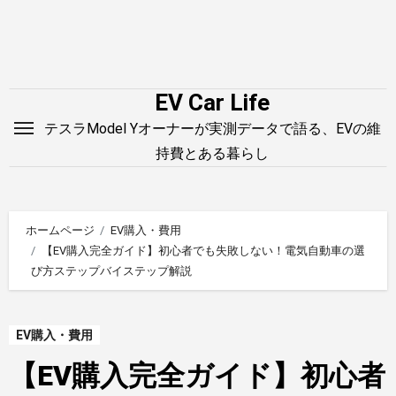
内
容
を
ス
EV Car Life
キ
テスラModel Yオーナーが実測データで語る、EVの維
ッ
持費とある暮らし
プ
ホームページ
EV購入・費用
【EV購入完全ガイド】初心者でも失敗しない！電気自動車の選
び方ステップバイステップ解説
EV購入・費用
【EV購入完全ガイド】初心者