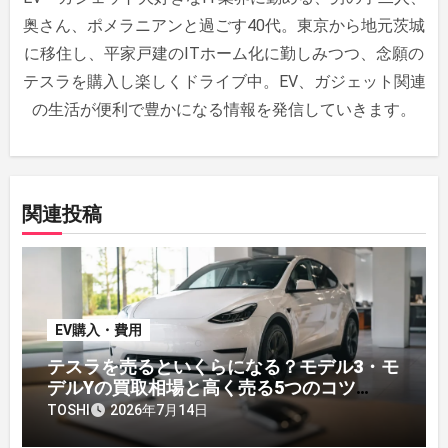
ン
奥さん、ポメラニアンと過ごす40代。東京から地元茨城
に移住し、平家戸建のITホーム化に勤しみつつ、念願の
テスラを購入し楽しくドライブ中。EV、ガジェット関連
の生活が便利で豊かになる情報を発信していきます。
関連投稿
EV購入・費用
テスラを売るといくらになる？モデル3・モ
デルYの買取相場と高く売る5つのコツ
【2026年】
TOSHI
2026年7月14日