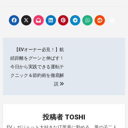
投
【EVオーナー必見！】航
稿
続距離をグーンと伸ばす！
ナ
今日から実践できる運転テ
クニック＆節約術を徹底解
ビ
説
ゲ
ー
シ
投稿者
TOSHI
ョ
EV・ガジェット大好きなIT業界に勤める、男の子二人、