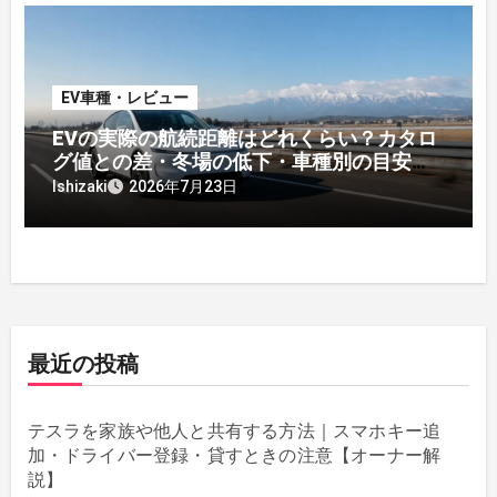
EV車種・レビュー
EVの実際の航続距離はどれくらい？カタロ
グ値との差・冬場の低下・車種別の目安
【2026年オーナー実測】
Ishizaki
2026年7月23日
最近の投稿
テスラを家族や他人と共有する方法｜スマホキー追
加・ドライバー登録・貸すときの注意【オーナー解
説】