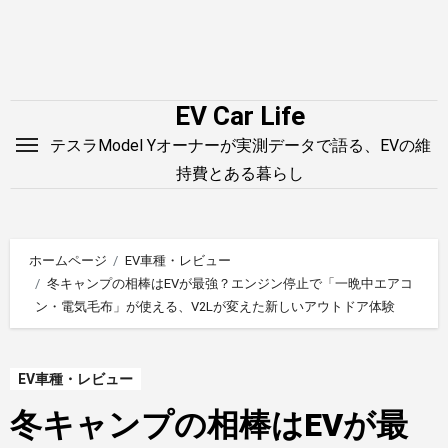
内
容
を
ス
EV Car Life
キ
テスラModel Yオーナーが実測データで語る、EVの維
ッ
持費とある暮らし
プ
ホームページ
EV車種・レビュー
冬キャンプの相棒はEVが最強？エンジン停止で「一晩中エアコ
ン・電気毛布」が使える、V2Lが変えた新しいアウトドア体験
EV車種・レビュー
冬キャンプの相棒はEVが最