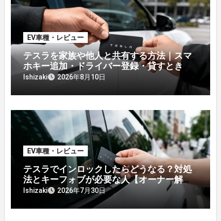
EV車種・レビュー
テスラを家族や他人と共有する方法｜スマ
ホキー追加・ドライバー登録・貸すときの
注意【オーナー解説】
Ishizaki
2026年8月10日
EV車種・レビュー
テスラでインロックしたらどうなる？対処
法とキーフォブが必要な人【オーナー解
説】
Ishizaki
2026年7月30日