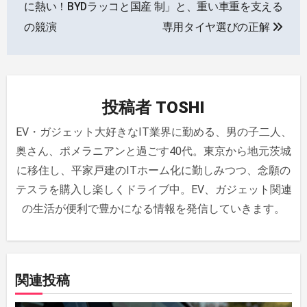
ナ
に熱い！BYDラッコと国産
制」と、重い車重を支える
の競演
専用タイヤ選びの正解
ビ
ゲ
ー
投稿者
TOSHI
シ
EV・ガジェット大好きなIT業界に勤める、男の子二人、
ョ
奥さん、ポメラニアンと過ごす40代。東京から地元茨城
ン
に移住し、平家戸建のITホーム化に勤しみつつ、念願の
テスラを購入し楽しくドライブ中。EV、ガジェット関連
の生活が便利で豊かになる情報を発信していきます。
関連投稿