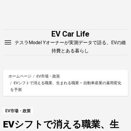
内
容
を
ス
EV Car Life
キ
テスラModel Yオーナーが実測データで語る、EVの維
ッ
持費とある暮らし
プ
ホームページ
EV市場・政策
EVシフトで消える職業、生まれる職業 – 自動車産業の雇用変化
を予測
EV市場・政策
EVシフトで消える職業、生