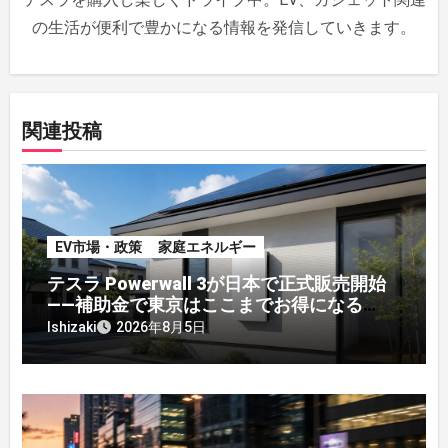
ン
の生活が便利で豊かになる情報を発信していきます。
関連投稿
EV市場・政策
家庭エネルギー
テスラ Powerwall 3が日本で正式販売開始
——補助金で東京はここまでお得になる
【2026年8月最新】
Ishizaki
2026年8月5日