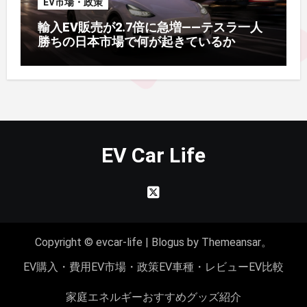
EV市場・政策
輸入EV販売が2.7倍に急増——テスラ一人
勝ちの日本市場で何が起きているか
EV Car Life
Copyright © evcar-life
|
Blogus
by
Themeansar
。
EV購入・費用
EV市場・政策
EV車種・レビュー
EV比較
家庭エネルギー
おすすめグッズ紹介