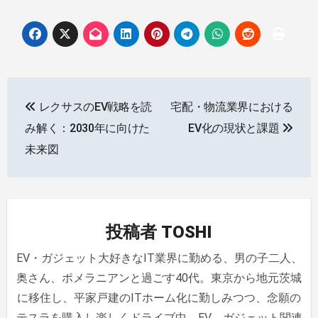
投
レクサスのEV戦略を読
宅配・物流業界における
稿
み解く：2030年に向けた
EV化の現状と課題
ナ
未来図
ビ
ゲ
投稿者
TOSHI
ー
EV・ガジェット大好きなIT業界に勤める、男の子二人、
シ
奥さん、ポメラニアンと過ごす40代。東京から地元茨城
ョ
に移住し、平家戸建のITホーム化に勤しみつつ、念願の
テスラを購入し楽しくドライブ中。EV、ガジェット関連