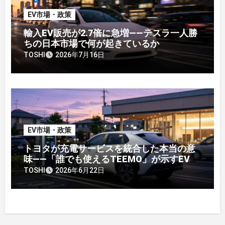
EV市場・政策
輸入EV販売が2.7倍に急増——テスラ一人勝
ちの日本市場で何が起きているか
TOSHI
2026年7月16日
EV市場・政策
トヨタが充電サービスを統合した本当の意
味——「誰でも使えるTEEMO」が示すEV戦
略の転換点
TOSHI
2026年6月22日