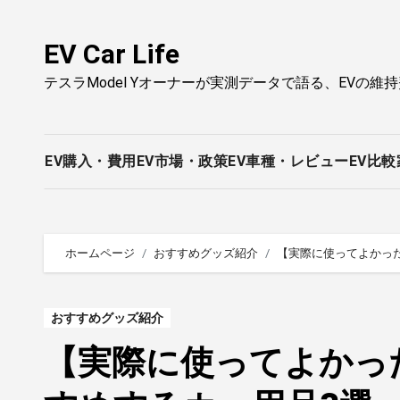
内
容
EV Car Life
を
テスラModel Yオーナーが実測データで語る、EVの維
ス
キ
ッ
プ
EV購入・費用
EV市場・政策
EV車種・レビュー
EV比較
ホームページ
おすすめグッズ紹介
【実際に使ってよかった
おすすめグッズ紹介
【実際に使ってよかっ