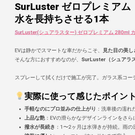
SurLuster ゼロプレ
水を長持ちさせる1本
SurLuster(シュアラスター) ゼロプレミアム 280
EVは静かでスマートな車だからこそ、
見た目の美し
そんな方におすすめなのが、
SurLuster（シュ
スプレーして拭くだけで施工が完了。ガラス系コー
実際に使って感じたポイン
手軽なのにプロ並みの仕上がり
：洗車後の濡れ
上品な艶
：EVの滑らかなデザインラインをさら
撥水が長続き
：1〜2ヶ月は水弾きが持続。雨の