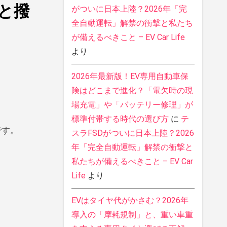
艶と撥
がついに日本上陸？2026年「完
全自動運転」解禁の衝撃と私たち
が備えるべきこと – EV Car Life
より
2026年最新版！EV専用自動車保
険はどこまで進化？「電欠時の現
場充電」や「バッテリー修理」が
標準付帯する時代の選び方
に
テ
です。
スラFSDがついに日本上陸？2026
年「完全自動運転」解禁の衝撃と
私たちが備えるべきこと – EV Car
Life
より
EVはタイヤ代がかさむ？2026年
導入の「摩耗規制」と、重い車重