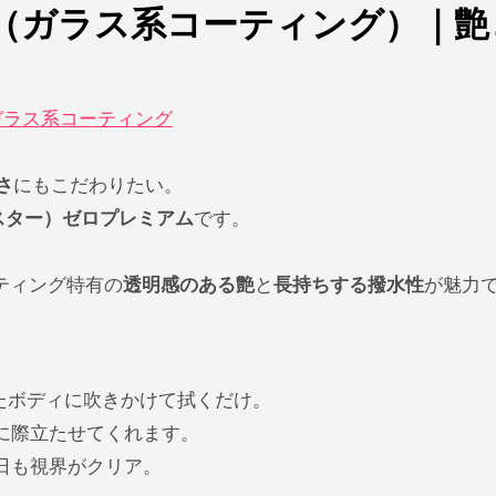
ミアム（ガラス系コーティング）｜
ml ガラス系コーティング
さ
にもこだわりたい。
アラスター）ゼロプレミアム
です。
ティング特有の
透明感のある艶
と
長持ちする撥水性
が魅力
ト
たボディに吹きかけて拭くだけ。
に際立たせてくれます。
日も視界がクリア。