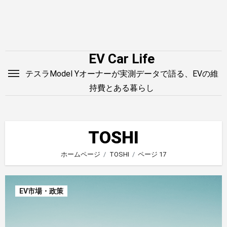
内
容
を
ス
EV Car Life
キ
テスラModel Yオーナーが実測データで語る、EVの維
ッ
持費とある暮らし
プ
TOSHI
ホームページ
TOSHI
ページ 17
EV市場・政策