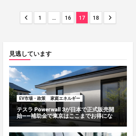
解決！
投
1
…
16
17
18
稿
の
ペ
見逃しています
ー
ジ
送
EV市場・政策
家庭エネルギー
り
テスラ Powerwall 3が日本で正式販売開
始——補助金で東京はここまでお得になる
【2026年8月最新】